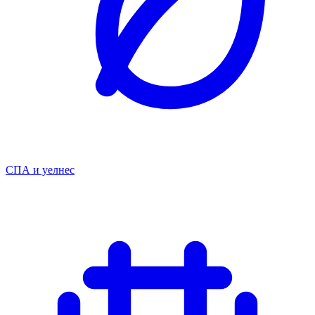
СПА и уелнес