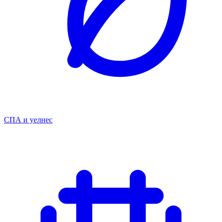
СПА и уелнес