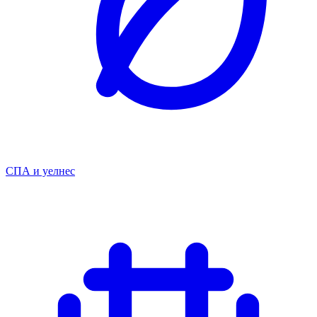
СПА и уелнес