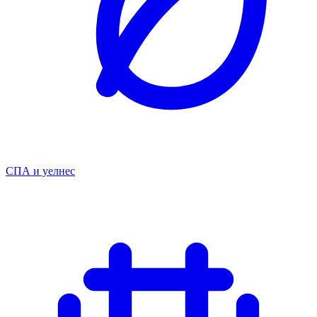
СПА и уелнес