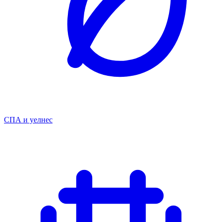
СПА и уелнес