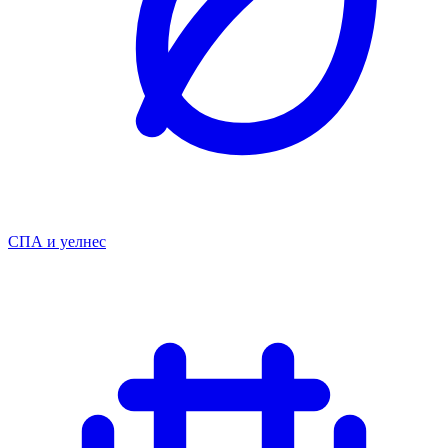
СПА и уелнес