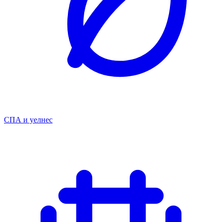
СПА и уелнес