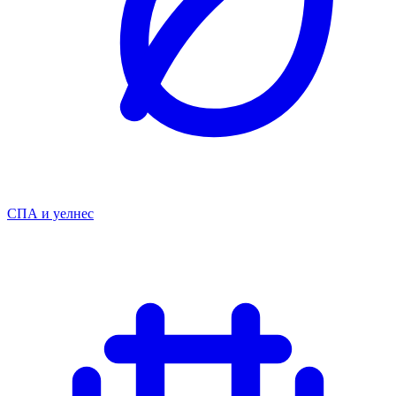
СПА и уелнес