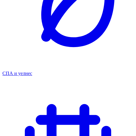
СПА и уелнес