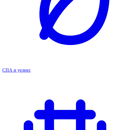
СПА и уелнес